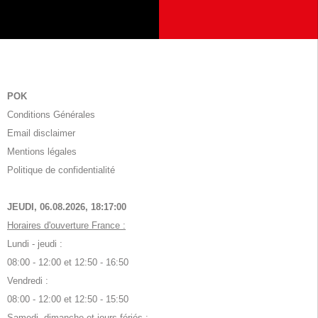
POK
Conditions Générales
Email disclaimer
Mentions légales
Politique de confidentialité
JEUDI, 06.08.2026,
18:17:00
Horaires d'ouverture France :
Lundi - jeudi :
08:00 - 12:00 et 12:50 - 16:50
Vendredi :
08:00 - 12:00 et 12:50 - 15:50
Samedi, dimanche et jours fériés :