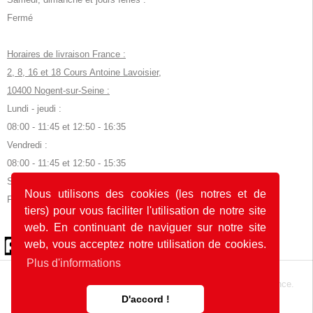
Fermé
Horaires de livraison France :
2, 8, 16 et 18 Cours Antoine Lavoisier,
10400 Nogent-sur-Seine :
Lundi - jeudi :
08:00 - 11:45 et 12:50 - 16:35
Vendredi :
08:00 - 11:45 et 12:50 - 15:35
Samedi, dimanche et jours fériés :
Nous utilisons des cookies (les notres et de
Fermé
tiers) pour vous faciliter l'utilisation de notre site
web. En continuant de naviguer sur notre site
© 2026 by POK
web, vous acceptez notre utilisation de cookies.
Plus d'informations
Le site web a été développé avec
en Allemagne et en France.
D'accord !